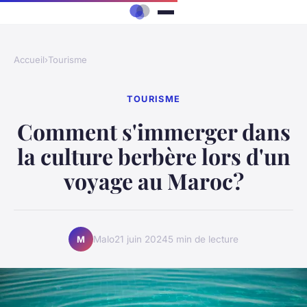
Accueil
›
Tourisme
TOURISME
Comment s'immerger dans
la culture berbère lors d'un
voyage au Maroc?
Malo
21 juin 2024
5 min de lecture
M