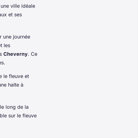
une ville idéale
aux et ses
r une journée
t les
is
Cheverny
. Ce
es.
 le fleuve et
une halte à
le long de la
ble sur le fleuve