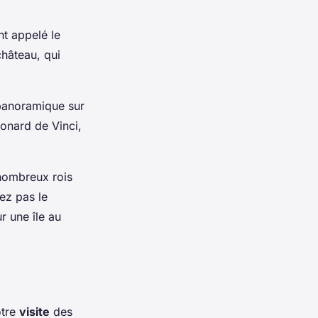
nt appelé le
hâteau, qui
 panoramique sur
éonard de Vinci,
 nombreux rois
uez pas le
r une île au
otre
visite
des