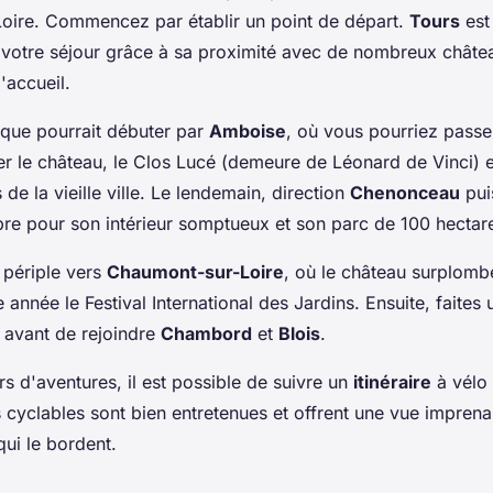
Loire. Commencez par établir un point de départ.
Tours
est 
r votre séjour grâce à sa proximité avec de nombreux châte
'accueil.
ique pourrait débuter par
Amboise
, où vous pourriez passe
er le château, le Clos Lucé (demeure de Léonard de Vinci) e
de la vieille ville. Le lendemain, direction
Chenonceau
pu
bre pour son intérieur somptueux et son parc de 100 hectar
 périple vers
Chaumont-sur-Loire
, où le château surplombe
 année le Festival International des Jardins. Ensuite, faites 
avant de rejoindre
Chambord
et
Blois
.
s d'aventures, il est possible de suivre un
itinéraire
à vélo 
s cyclables sont bien entretenues et offrent une vue imprena
qui le bordent.