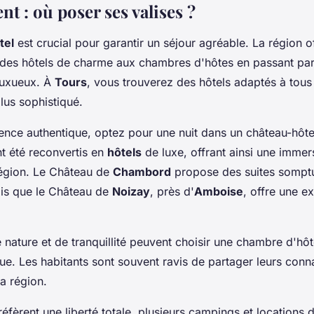
t : où poser ses valises ?
tel
est crucial pour garantir un séjour agréable. La région o
t des hôtels de charme aux chambres d'hôtes en passant pa
luxueux. À
Tours
, vous trouverez des hôtels adaptés à tous
lus sophistiqué.
ence authentique, optez pour une nuit dans un château-hôt
nt été reconvertis en
hôtels
de luxe, offrant ainsi une immer
 région. Le Château de
Chambord
propose des suites sompt
dis que le Château de
Noizay
, près d'
Amboise
, offre une e
 nature et de tranquillité peuvent choisir une chambre d'hô
que. Les habitants sont souvent ravis de partager leurs conn
la région.
éfèrent une liberté totale, plusieurs campings et locations