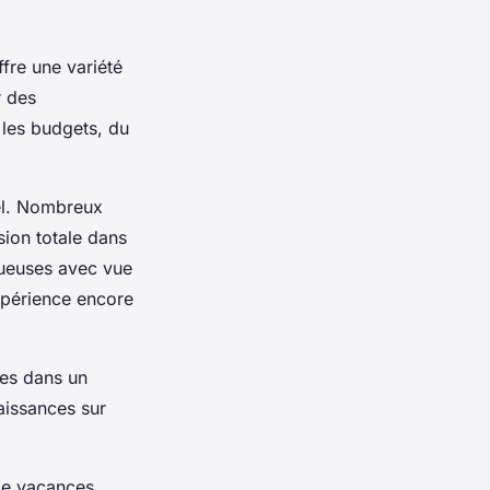
ffre une variété
r des
 les budgets, du
el. Nombreux
sion totale dans
ueuses avec vue
xpérience encore
tes dans un
aissances sur
 de vacances