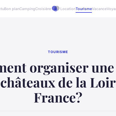
ctu
Bon plan
Camping
Croisière
Location
Tourisme
Vacance
Voya
TOURISME
nt organiser une 
 châteaux de la Loir
France?