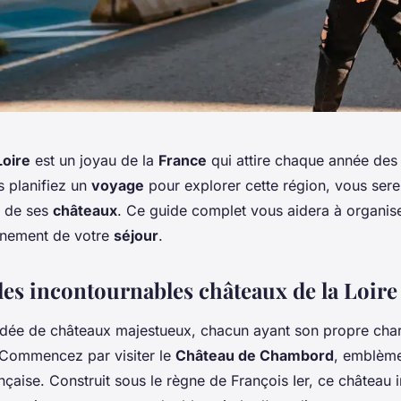
Loire
est un joyau de la
France
qui attire chaque année des 
us planifiez un
voyage
pour explorer cette région, vous sere
r de ses
châteaux
. Ce guide complet vous aidera à organis
einement de votre
séjour
.
les incontournables châteaux de la Loire
dée de châteaux majestueux, chacun ayant son propre cha
. Commencez par visiter le
Château de Chambord
, emblème
nçaise. Construit sous le règne de François Ier, ce château