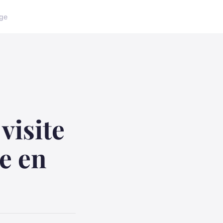
ge
visite
e en