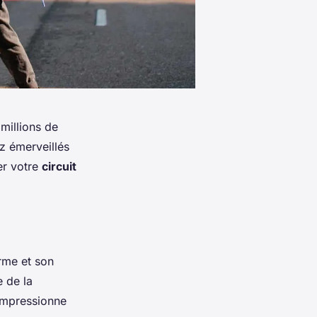
millions de
z émerveillés
er votre
circuit
rme et son
 de la
 impressionne