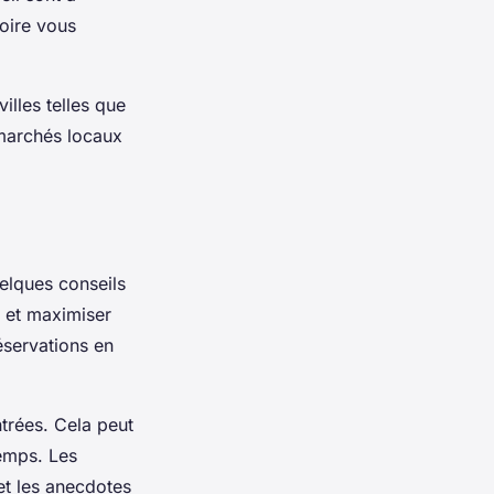
Loire vous
illes telles que
marchés locaux
uelques conseils
e et maximiser
éservations en
ntrées. Cela peut
temps. Les
t les anecdotes