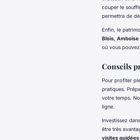
couper le souffl
permettra de déc
Enfin, le patrim
Blois
,
Amboise
où vous pouvez d
Conseils pr
Pour profiter p
pratiques. Prép
votre temps. No
ligne.
Investissez dan
être très avanta
visites guidées