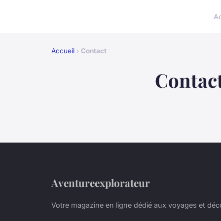
A
Accueil
›
Contact
Contac
Aventureexplorateur
Votre magazine en ligne dédié aux voyages et dé