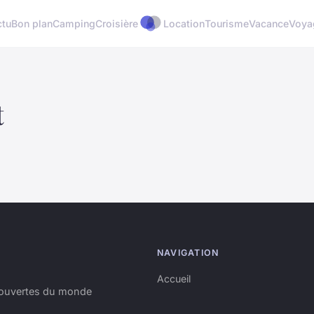
ctu
Bon plan
Camping
Croisière
Location
Tourisme
Vacance
Voya
t
NAVIGATION
Accueil
couvertes du monde