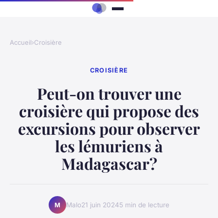
Accueil
›
Croisière
CROISIÈRE
Peut-on trouver une
croisière qui propose des
excursions pour observer
les lémuriens à
Madagascar?
Malo
21 juin 2024
5 min de lecture
M